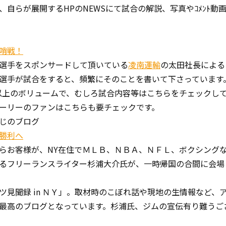
自らが展開するHPのNEWSにて試合の解説、写真やｺﾒﾝﾄ動
哨戦！
選手をスポンサードして頂いている
凌南運輸
の太田社長による
選手が試合をすると、頻繁にそのことを書いて下さっています
以上のボリュームで、むしろ試合内容等はこちらをチェックし
ーリーのファンはこちらも要チェックです。
じのブログ
勝利へ
お客様が、NY在住でＭＬＢ、ＮＢＡ、ＮＦＬ、ボクシング
るフリーランスライター杉浦大介氏が、一時帰国の合間に会場
見聞録 in ＮＹ」。取材時のこぼれ話や現地の生情報など、
最高のブログとなっています。杉浦氏、ジムの宣伝有り難うご