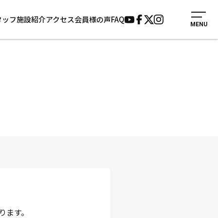
タッフ
施設紹介
アクセス
会員様の声
FAQ
MENU
入会案内
会員様の声
見学・1日体験
よくあるご質問
法人会員について
お知らせ
施設紹介
サポーター募集
アクセス
お問い合わせ
個人情報保護方針
ります。