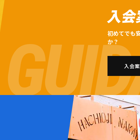
入会
初めてでも
か？
入会案