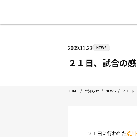
八王子中屋ボクシングジム
〒192-0072 東京都八王子市南町3-8
2009.11.23
NEWS
Tel/Fax：042-622-7222
営業時間：月〜土 14:00〜22:00 / 日・祝
２１日、試合の感
HOME
/
お知らせ
/
NEWS
/
２１日、
２１日に行われた
荒川