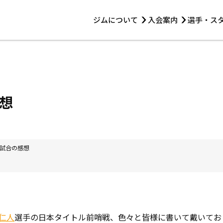
ジムについて
入会案内
選手・ス
HOME
ジムについて
トレーニング
見学・1日体験
 第2原嶋ビル1F
トレーニング
アマ・スパー各大会・キッズ
法人会員について
アマ・スパー各大会・キッズ
 14:00〜19:00
想
選手・スタッフ
試合の感想
仁人
選手の日本タイトル前哨戦、色々と皆様に書いて戴いてお