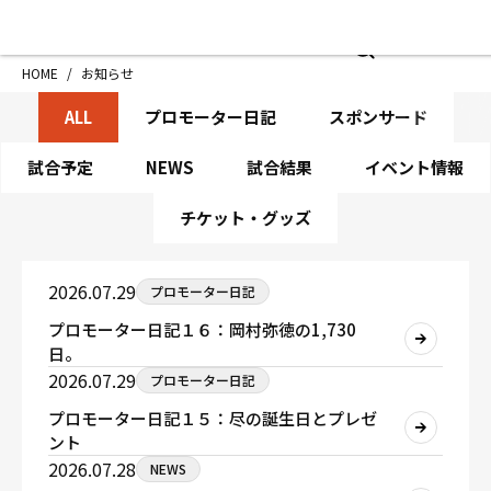
HOME
施設紹介
お知
HOME
/
お知らせ
NE
ジムについて
アクセス
ALL
プロモーター日記
スポンサード
トレーニング
会員様の声
アマ・スパー各大会・キッズ
よくあるご質
試合予定
NEWS
試合結果
イベント情報
選手・スタッフ
お知らせ
チケット・グッズ
入会案内
サポーター募
見学・1日体験
お問い合わせ
2026.07.29
プロモーター日記
法人会員について
個人情報保護
プロモーター日記１６：岡村弥徳の1,730
八王子中屋ボクシングジム
日。
〒192-0072 東京都八王子市南町3-8 第2原嶋
2026.07.29
プロモーター日記
Tel/Fax：042-622-7222
プロモーター日記１５：尽の誕生日とプレゼ
営業時間：月〜土 14:00〜22:00 / 日・祝 14:00〜
ント
2026.07.28
NEWS