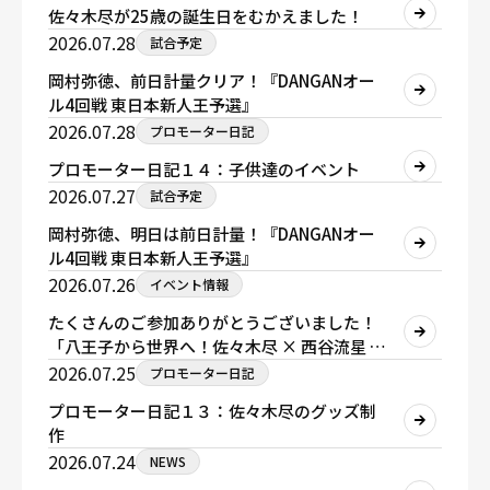
佐々木尽が25歳の誕生日をむかえました！
2026.07.28
試合予定
岡村弥徳、前日計量クリア！『DANGANオー
ル4回戦 東日本新人王予選』
2026.07.28
プロモーター日記
プロモーター日記１４：子供達のイベント
2026.07.27
試合予定
岡村弥徳、明日は前日計量！『DANGANオー
ル4回戦 東日本新人王予選』
2026.07.26
イベント情報
たくさんのご参加ありがとうございました！
「八王子から世界へ！佐々木尽 × 西谷流星 未
来のチャンピオン教室」
2026.07.25
プロモーター日記
プロモーター日記１３：佐々木尽のグッズ制
作
2026.07.24
NEWS