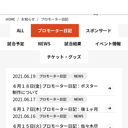
HOME
施設紹介
お知
HOME
/
お知らせ
/
プロモーター日記
NE
ジムについて
アクセス
ALL
プロモーター日記
スポンサード
トレーニング
会員様の声
アマ・スパー各大会・キッズ
よくあるご質
試合予定
NEWS
試合結果
イベント情報
選手・スタッフ
お知らせ
チケット・グッズ
入会案内
サポーター募
見学・1日体験
お問い合わせ
2021.06.19
プロモーター日記
NEWS
法人会員について
個人情報保護
６月１８日(金) プロモーター日記：ポスター
八王子中屋ボクシングジム
制作について
〒192-0072 東京都八王子市南町3-8 第2原嶋
2021.06.17
プロモーター日記
NEWS
Tel/Fax：042-622-7222
６月１７日(木) プロモーター日記：後１ヶ月
営業時間：月〜土 14:00〜22:00 / 日・祝 14:00〜
2021.06.16
プロモーター日記
NEWS
６月１５日(火) プロモーター日記：佐々木尽